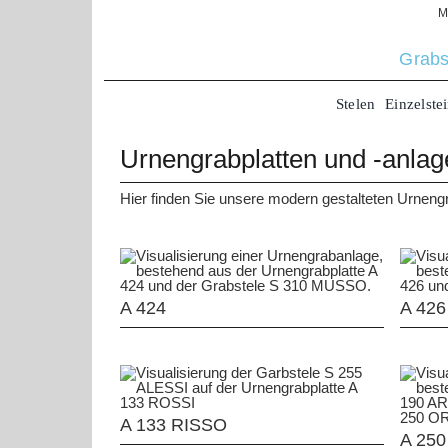
Zum
M
Inhalt
springen
Grabs
Stelen
Einzelste
Urnengrabplatten und -anlag
Hier finden Sie unsere modern gestalteten Urnengra
A 424
A 426
A 133 RISSO
A 25