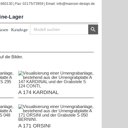
/1660130 | Fax: 02175/73959 | Email: info@mainzer-design.de
line-Lager
Search Button
Search
Vasen
Kataloge
for:
f die Bilder.
A 174 KARDINAL
A 171 ORSINI