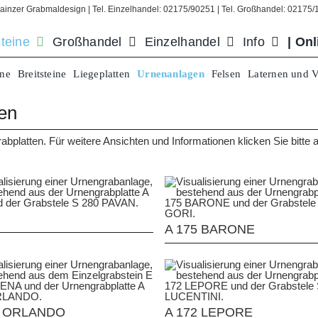
ainzer Grabmaldesign | Tel. Einzelhandel: 02175/90251 | Tel. Großhandel: 02175
teine
Großhandel
Einzelhandel
Info
| On
ine
Breitsteine
Liegeplatten
Urnenanlagen
Felsen
Laternen und 
en
bplatten. Für weitere Ansichten und Informationen klicken Sie bitte au
A 175 BARONE
0 ORLANDO
A 172 LEPORE