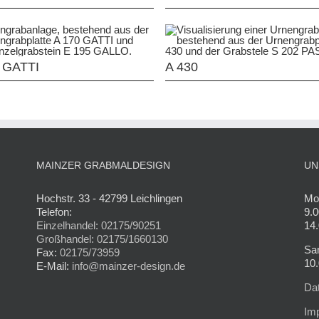
 GATTI
A 430
MAINZER GRABMALDESIGN
UN
Hochstr. 33 - 42799 Leichlingen
Mon
Telefon:
9.0
Einzelhandel: 02175/90251
14.
Großhandel: 02175/1660130
Sa
Fax:
02175/73959
10.
E-Mail:
info@mainzer-design.de
Da
Im