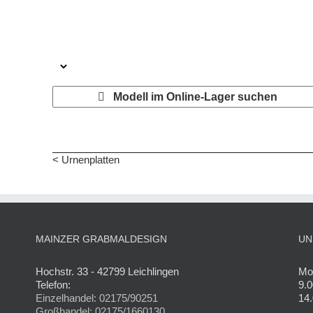
Modell im Online-Lager suchen
< Urnenplatten
MAINZER GRABMALDESIGN
UN
Hochstr. 33 - 42799 Leichlingen
Mon
Telefon:
9.0
Einzelhandel: 02175/90251
14.
Großhandel: 02175/1660130