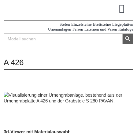
Zum
Inhalt
Tog
springen
Navi
Stelen
Einzelsteine
Breitsteine
Liegeplatten
Urnenanlagen
Felsen
Laternen und Vasen
Kataloge
Search Button
Search
for:
A 426
3d-Viewer mit Materialauswahl: