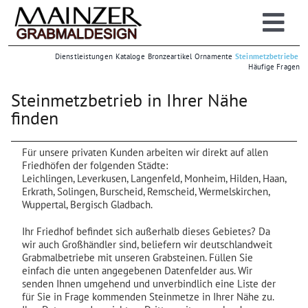
Zum
Inhalt
Togg
springen
Grabsteine
Dienstleistungen
Kataloge
Bronzeartikel
Ornamente
Steinmetzbetriebe
Navi
Häufige Fragen
Großhandel
Einzelhandel
Steinmetzbetrieb in Ihrer Nähe
finden
Info
| Online-Lager
Für unsere privaten Kunden arbeiten wir direkt auf allen
Friedhöfen der folgenden Städte:
Leichlingen, Leverkusen, Langenfeld, Monheim, Hilden, Haan,
Erkrath, Solingen, Burscheid, Remscheid, Wermelskirchen,
Wuppertal, Bergisch Gladbach.
Ihr Friedhof befindet sich außerhalb dieses Gebietes? Da
wir auch Großhändler sind, beliefern wir deutschlandweit
Grabmalbetriebe mit unseren Grabsteinen. Füllen Sie
einfach die unten angegebenen Datenfelder aus. Wir
senden Ihnen umgehend und unverbindlich eine Liste der
für Sie in Frage kommenden Steinmetze in Ihrer Nähe zu.