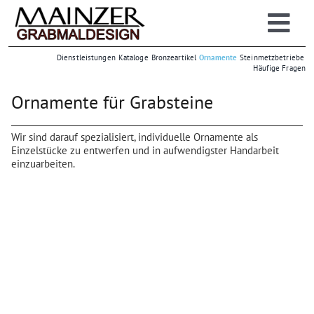
Zum
Inhalt
Togg
springen
Grabsteine
Dienstleistungen
Kataloge
Bronzeartikel
Ornamente
Steinmetzbetriebe
Navi
Häufige Fragen
Großhandel
Einzelhandel
Ornamente für Grabsteine
Info
Wir sind darauf spezialisiert, individuelle Ornamente als
| Online-Lager
Einzelstücke zu entwerfen und in aufwendigster Handarbeit
einzuarbeiten.