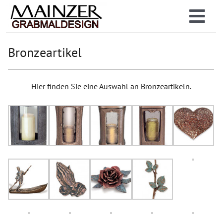
Zum
Inhalt
Togg
springen
Grabsteine
Navi
Bronzeartikel
Großhandel
Einzelhandel
Info
Hier finden Sie eine Auswahl an Bronzeartikeln.
| Online-Lager