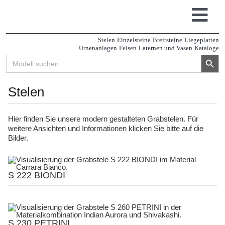
Zum
Inhalt
Tog
springen
Navi
Stelen
Einzelsteine
Breitsteine
Liegeplatten
Urnenanlagen
Felsen
Laternen und Vasen
Kataloge
Search Button
Search
for:
Stelen
Hier finden Sie unsere modern gestalteten Grabstelen. Für
weitere Ansichten und Informationen klicken Sie bitte auf die
Bilder.
S 222 BIONDI
S 230 PETRINI