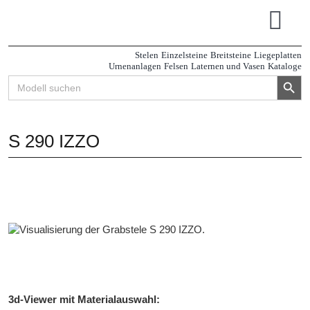
Zum
Inhalt
Tog
springen
Navi
Stelen
Einzelsteine
Breitsteine
Liegeplatten
Urnenanlagen
Felsen
Laternen und Vasen
Kataloge
Search Button
Search
for:
S 290 IZZO
3d-Viewer mit Materialauswahl: