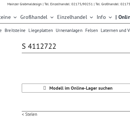
Mainzer Grabmaldesign | Tel. Einzelhandel: 02175/90251 | Tel. Großhandel: 021
teine
Großhandel
Einzelhandel
Info
| Onli
e
Breitsteine
Liegeplatten
Urnenanlagen
Felsen
Laternen und 
S 4112722
Modell im Online-Lager suchen
< Stelen