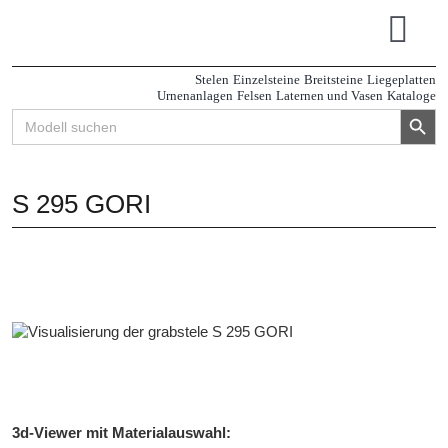
Zum
Inhalt
Tog
springen
Navi
Stelen
Einzelsteine
Breitsteine
Liegeplatten
Urnenanlagen
Felsen
Laternen und Vasen
Kataloge
Search Button
Search
for:
S 295 GORI
3d-Viewer mit Materialauswahl: