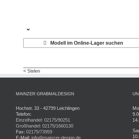
Modell im Online-Lager suchen
< Stelen
MAINZER GRABMALDESIGN
UN
Hochstr. 33 - 42799 Leichlingen
Mon
Telefon:
9.0
Einzelhandel: 02175/90251
14.
Großhandel: 02175/1660130
Sa
Fax:
02175/73959
10.
E-Mail:
info@mainzer-design.de