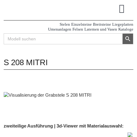
Zum
Inhalt
Tog
springen
Navi
Stelen
Einzelsteine
Breitsteine
Liegeplatten
Urnenanlagen
Felsen
Laternen und Vasen
Kataloge
Search Button
Search
for:
S 208 MITRI
zweiteilige Ausführung | 3d-Viewer mit Materialauswahl: