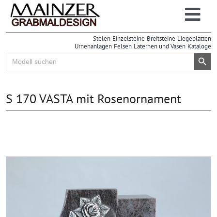
Zum
Inhalt
Togg
springen
Grabsteine
Stelen
Einzelsteine
Breitsteine
Liegeplatten
Navi
Urnenanlagen
Felsen
Laternen und Vasen
Kataloge
Großhandel
Search Button
Search
for:
Einzelhandel
Info
S 170 VASTA mit Rosenornament
| Online-Lager