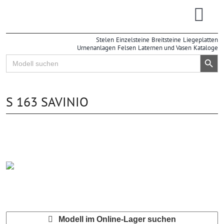
Zum
Inhalt
Togg
springen
Stelen
Einzelsteine
Breitsteine
Liegeplatten
Navi
Urnenanlagen
Felsen
Laternen und Vasen
Kataloge
Search Button
Search
for:
S 163 SAVINIO
Modell im Online-Lager suchen