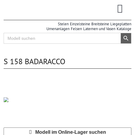
Zum
Inhalt
Togg
springen
Stelen
Einzelsteine
Breitsteine
Liegeplatten
Navi
Urnenanlagen
Felsen
Laternen und Vasen
Kataloge
Search Button
Search
for:
S 158 BADARACCO
Modell im Online-Lager suchen