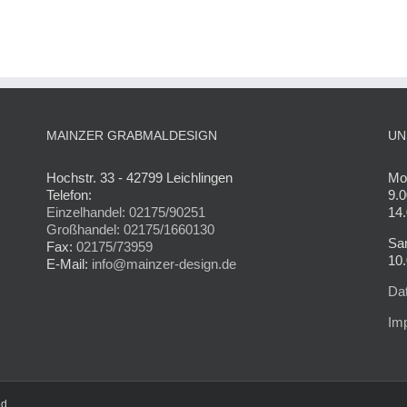
MAINZER GRABMALDESIGN
UN
Hochstr. 33 - 42799 Leichlingen
Mon
Telefon:
9.0
Einzelhandel: 02175/90251
14.
Großhandel: 02175/1660130
Sa
Fax:
02175/73959
10.
E-Mail:
info@mainzer-design.de
Da
Im
ed