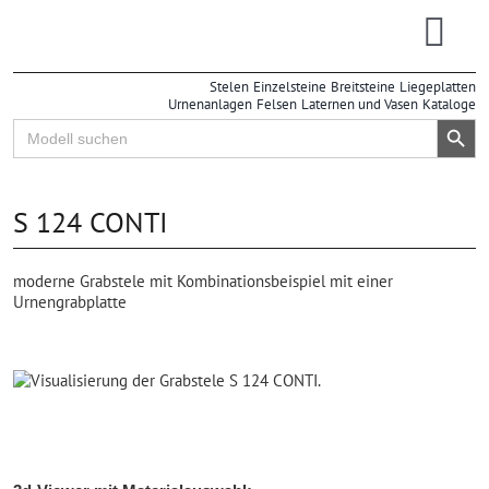
Zum
Inhalt
Togg
springen
Stelen
Einzelsteine
Breitsteine
Liegeplatten
Navi
Urnenanlagen
Felsen
Laternen und Vasen
Kataloge
Search Button
Search
for:
S 124 CONTI
moderne Grabstele mit Kombinationsbeispiel mit einer
Urnengrabplatte