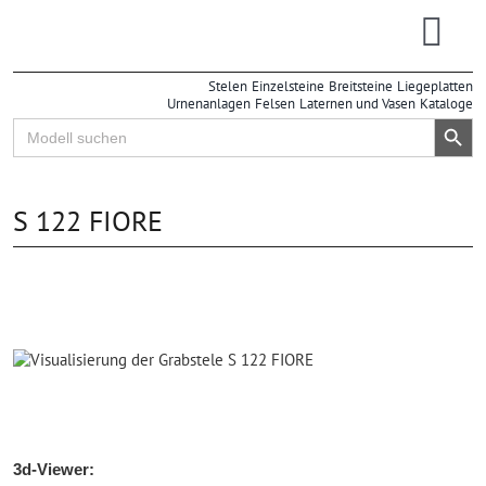
Zum
Inhalt
Togg
springen
Stelen
Einzelsteine
Breitsteine
Liegeplatten
Navi
Urnenanlagen
Felsen
Laternen und Vasen
Kataloge
Search Button
Search
for:
S 122 FIORE
3d-Viewer: