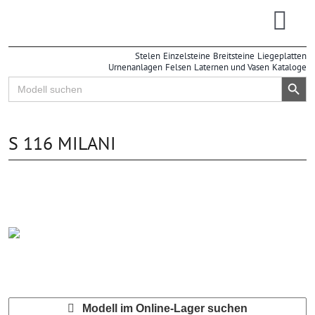
Zum
Inhalt
Togg
springen
Stelen
Einzelsteine
Breitsteine
Liegeplatten
Navi
Urnenanlagen
Felsen
Laternen und Vasen
Kataloge
Search Button
Search
for:
S 116 MILANI
Modell im Online-Lager suchen