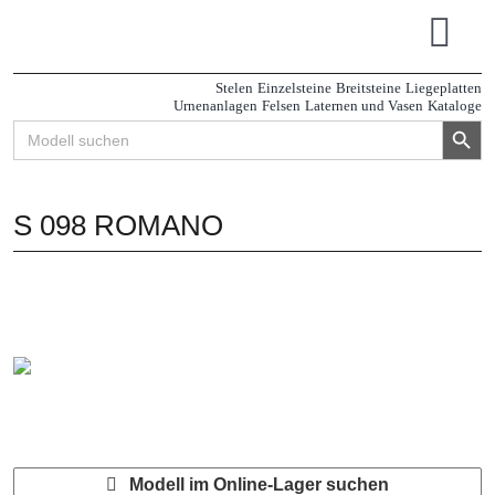
Zum
Inhalt
Tog
springen
Navi
Stelen
Einzelsteine
Breitsteine
Liegeplatten
Urnenanlagen
Felsen
Laternen und Vasen
Kataloge
Search Button
Search
for:
S 098 ROMANO
Modell im Online-Lager suchen