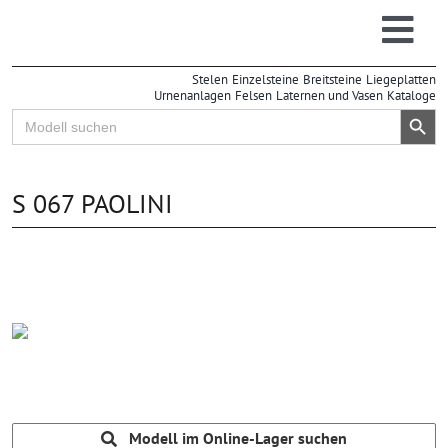
Zum
Inhalt
Togg
springen
Stelen
Einzelsteine
Breitsteine
Liegeplatten
Navi
Urnenanlagen
Felsen
Laternen und Vasen
Kataloge
Search Button
Search
for:
S 067 PAOLINI
Modell im Online-Lager suchen