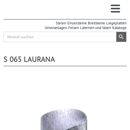
Zum
Inhalt
Togg
springen
Stelen
Einzelsteine
Breitsteine
Liegeplatten
Navi
Urnenanlagen
Felsen
Laternen und Vasen
Kataloge
Search Button
Search
for:
S 065 LAURANA