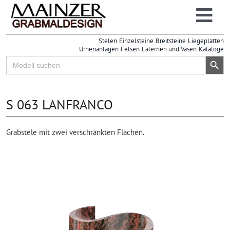
Zum
Inhalt
Togg
springen
Stelen
Einzelsteine
Breitsteine
Liegeplatten
Navi
Urnenanlagen
Felsen
Laternen und Vasen
Kataloge
Search Button
Search
for:
S 063 LANFRANCO
Grabstele mit zwei verschränkten Flächen.