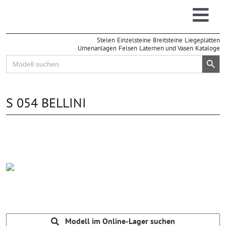
Zum
Inhalt
Togg
springen
Stelen
Einzelsteine
Breitsteine
Liegeplatten
Navi
Urnenanlagen
Felsen
Laternen und Vasen
Kataloge
Search Button
Search
for:
S 054 BELLINI
Modell im Online-Lager suchen