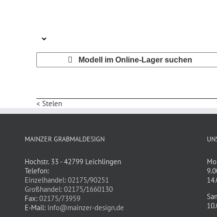
Modell im Online-Lager suchen
< Stelen
MAINZER GRABMALDESIGN
UN
Hochstr. 33 - 42799 Leichlingen
Mon
Telefon:
9.0
Einzelhandel: 02175/90251
14.
Großhandel: 02175/1660130
Sa
Fax:
02175/73959
10.
E-Mail:
info@mainzer-design.de