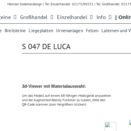
Mainzer Grabmaldesign | Tel. Einzelhandel: 02175/90251 | Tel. Großhandel: 021
teine
Großhandel
Einzelhandel
Info
| Onli
e
Breitsteine
Liegeplatten
Urnenanlagen
Felsen
Laternen und 
S 047 DE LUCA
3d-Viewer mit Materialauswahl:
Um das Modell auf einem
AR-fähigen Mobilgerät
anzusehen
und die Augmented Reality Funktion zu nutzen, bitte den
QR-Code scannen (zum Vergrößern klicken):