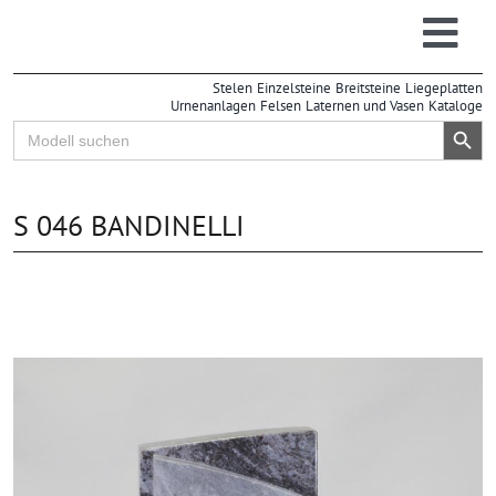
Zum
Inhalt
Togg
springen
Grabsteine
Stelen
Einzelsteine
Breitsteine
Liegeplatten
Navi
Urnenanlagen
Felsen
Laternen und Vasen
Kataloge
Großhandel
Search Button
Search
for:
Einzelhandel
Info
S 046 BANDINELLI
| Online-Lager