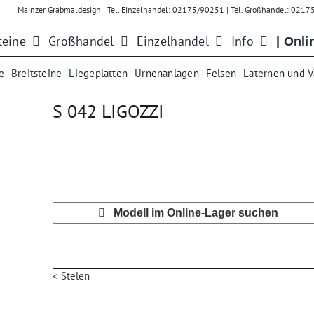
Mainzer Grabmaldesign | Tel. Einzelhandel: 02175/90251 | Tel. Großhandel: 021
teine
Großhandel
Einzelhandel
Info
| Onli
e
Breitsteine
Liegeplatten
Urnenanlagen
Felsen
Laternen und 
S 042 LIGOZZI
Modell im Online-Lager suchen
< Stelen