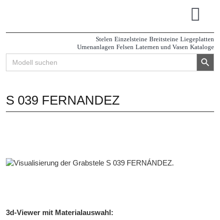
Zum
Inhalt
Tog
springen
Navi
Stelen
Einzelsteine
Breitsteine
Liegeplatten
Urnenanlagen
Felsen
Laternen und Vasen
Kataloge
Search Button
Search
for:
S 039 FERNANDEZ
3d-Viewer mit Materialauswahl: