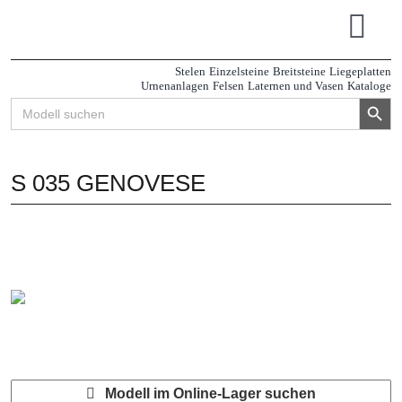
Zum
Inhalt
Tog
springen
Navi
Stelen
Einzelsteine
Breitsteine
Liegeplatten
Urnenanlagen
Felsen
Laternen und Vasen
Kataloge
Search Button
Search
for:
S 035 GENOVESE
Modell im Online-Lager suchen