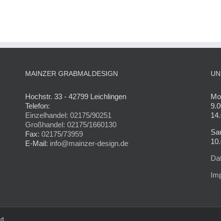
MAINZER GRABMALDESIGN
UN
Hochstr. 33 - 42799 Leichlingen
Mon
Telefon:
9.0
Einzelhandel: 02175/90251
14.
Großhandel: 02175/1660130
Sa
Fax:
02175/73959
10.
E-Mail:
info@mainzer-design.de
Da
Im
ed