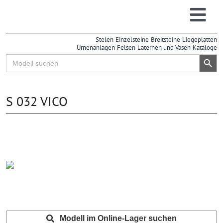
Zum
Inhalt
Togg
springen
Stelen
Einzelsteine
Breitsteine
Liegeplatten
Navi
Urnenanlagen
Felsen
Laternen und Vasen
Kataloge
Search Button
Search
for:
S 032 VICO
Modell im Online-Lager suchen