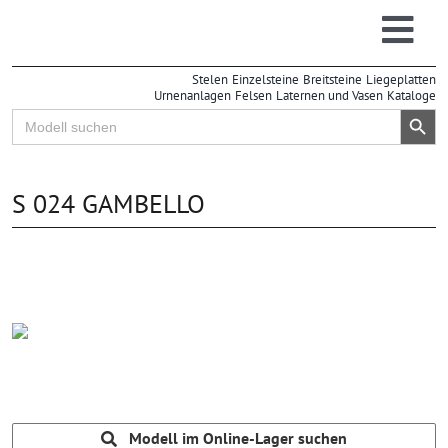
Zum
Inhalt
Togg
springen
Stelen
Einzelsteine
Breitsteine
Liegeplatten
Navi
Urnenanlagen
Felsen
Laternen und Vasen
Kataloge
Search Button
Search
for:
S 024 GAMBELLO
Modell im Online-Lager suchen