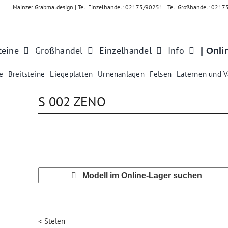
Mainzer Grabmaldesign | Tel. Einzelhandel: 02175/90251 | Tel. Großhandel: 021
teine
Großhandel
Einzelhandel
Info
| Onli
e
Breitsteine
Liegeplatten
Urnenanlagen
Felsen
Laternen und 
S 002 ZENO
Modell im Online-Lager suchen
< Stelen