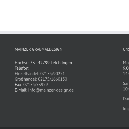
MAINZER GRABMALDESIGN
UN
Hochstr. 33 - 42799 Leichlingen
Mon
Telefon:
9.0
Einzelhandel: 02175/90251
14.
Großhandel: 02175/1660130
Sa
Fax:
02175/73959
10.
E-Mail:
info@mainzer-design.de
Da
Im