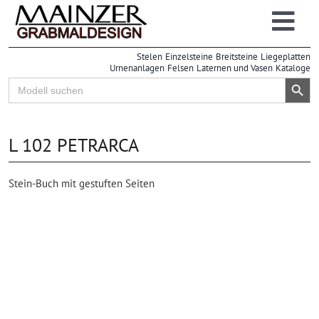
Zum
Inhalt
Togg
springen
Stelen
Einzelsteine
Breitsteine
Liegeplatten
Navi
Urnenanlagen
Felsen
Laternen und Vasen
Kataloge
Search Button
Search
for:
L 102 PETRARCA
Stein-Buch mit gestuften Seiten