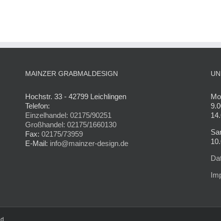
MAINZER GRABMALDESIGN
UN
Hochstr. 33 - 42799 Leichlingen
Mon
Telefon:
9.0
Einzelhandel: 02175/90251
14.
Großhandel: 02175/1660130
Sa
Fax:
02175/73959
10.
E-Mail:
info@mainzer-design.de
Da
Im
ed