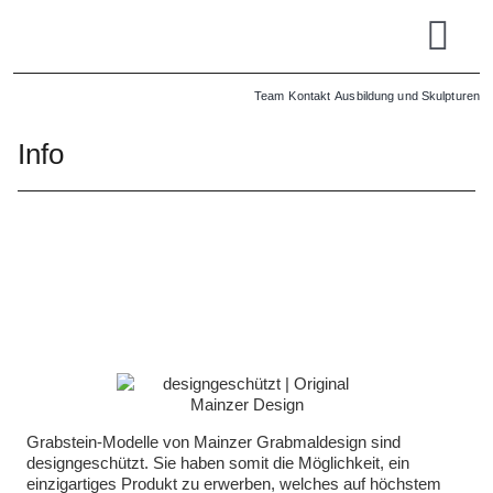
Zum
Inhalt
Tog
springen
Grabsteine
Navi
Team
Kontakt
Ausbildung und Skulpturen
Großhandel
Info
Einzelhandel
Info
| Online-Lager
Grabstein-Modelle von Mainzer Grabmaldesign sind
designgeschützt. Sie haben somit die Möglichkeit, ein
einzigartiges Produkt zu erwerben, welches auf höchstem