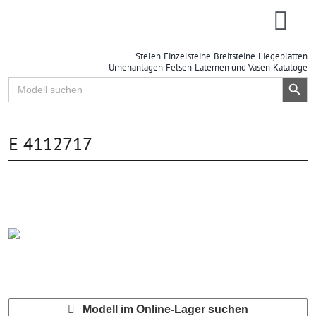
Zum
Inhalt
Togg
springen
Grabsteine
Stelen
Einzelsteine
Breitsteine
Liegeplatten
Navi
Urnenanlagen
Felsen
Laternen und Vasen
Kataloge
Großhandel
Search Button
Search
for:
Einzelhandel
Info
E 4112717
| Online-Lager
Modell im Online-Lager suchen