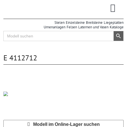
Zum
Inhalt
Togg
springen
Stelen
Einzelsteine
Breitsteine
Liegeplatten
Navi
Urnenanlagen
Felsen
Laternen und Vasen
Kataloge
Search Button
Search
for:
E 4112712
Modell im Online-Lager suchen