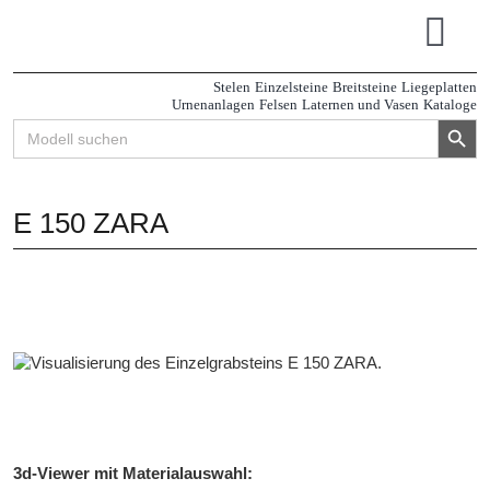
Zum
Inhalt
Tog
springen
Navi
Stelen
Einzelsteine
Breitsteine
Liegeplatten
Urnenanlagen
Felsen
Laternen und Vasen
Kataloge
Search Button
Search
for:
E 150 ZARA
3d-Viewer mit Materialauswahl: