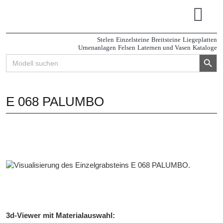
Zum
Inhalt
Tog
springen
Navi
Stelen
Einzelsteine
Breitsteine
Liegeplatten
Urnenanlagen
Felsen
Laternen und Vasen
Kataloge
Search Button
Search
for:
E 068 PALUMBO
3d-Viewer mit Materialauswahl: