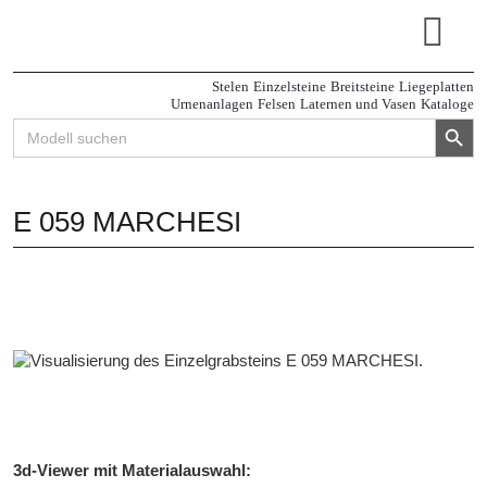
Zum
Inhalt
Tog
springen
Navi
Stelen
Einzelsteine
Breitsteine
Liegeplatten
Urnenanlagen
Felsen
Laternen und Vasen
Kataloge
Search Button
Search
for:
E 059 MARCHESI
3d-Viewer mit Materialauswahl: