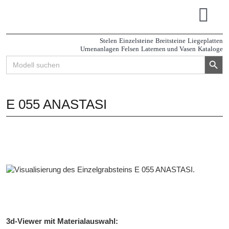
Zum
Inhalt
Tog
springen
Navi
Stelen
Einzelsteine
Breitsteine
Liegeplatten
Urnenanlagen
Felsen
Laternen und Vasen
Kataloge
Search Button
Search
for:
E 055 ANASTASI
3d-Viewer mit Materialauswahl: