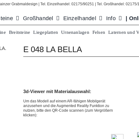
ainzer Grabmaldesign | Tel. Einzelhandel: 02175/90251 | Tel. Großhandel: 02175
teine
Großhandel
Einzelhandel
Info
| On
ine
Breitsteine
Liegeplatten
Urnenanlagen
Felsen
Laternen und 
E 048 LA BELLA
3d-Viewer mit Materialauswahl:
Um das Modell auf einem
AR-fähigen Mobilgerät
anzusehen und die Augmented Reality Funktion zu
nutzen, bitte den QR-Code scannen (zum Vergrößern
klicken):