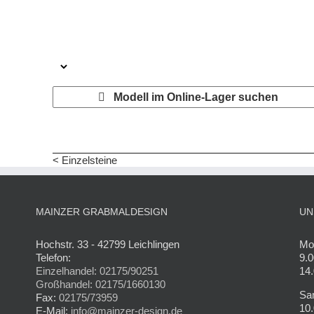
Modell im Online-Lager suchen
< Einzelsteine
MAINZER GRABMALDESIGN
UN
Hochstr. 33 - 42799 Leichlingen
Mon
Telefon:
9.0
Einzelhandel: 02175/90251
14.
Großhandel: 02175/1660130
Sa
Fax:
02175/73959
10.
E-Mail:
info@mainzer-design.de