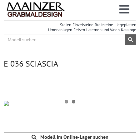
Zum
Inhalt
Togg
springen
Grabsteine
Stelen
Einzelsteine
Breitsteine
Liegeplatten
Navi
Urnenanlagen
Felsen
Laternen und Vasen
Kataloge
Großhandel
Search Button
Search
for:
Einzelhandel
Info
E 036 SCIASCIA
| Online-Lager
Modell im Online-Lager suchen