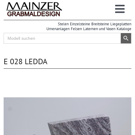
Zum
Inhalt
Togg
springen
Grabsteine
Stelen
Einzelsteine
Breitsteine
Liegeplatten
Navi
Urnenanlagen
Felsen
Laternen und Vasen
Kataloge
Großhandel
Search Button
Search
for:
Einzelhandel
Info
E 028 LEDDA
| Online-Lager