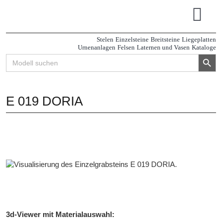
Zum
Inhalt
Tog
springen
Navi
Stelen
Einzelsteine
Breitsteine
Liegeplatten
Urnenanlagen
Felsen
Laternen und Vasen
Kataloge
Search Button
Search
for:
E 019 DORIA
3d-Viewer mit Materialauswahl: