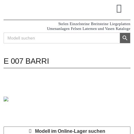
Zum
Inhalt
Tog
springen
Navi
Stelen
Einzelsteine
Breitsteine
Liegeplatten
Urnenanlagen
Felsen
Laternen und Vasen
Kataloge
Search Button
Search
for:
E 007 BARRI
Modell im Online-Lager suchen