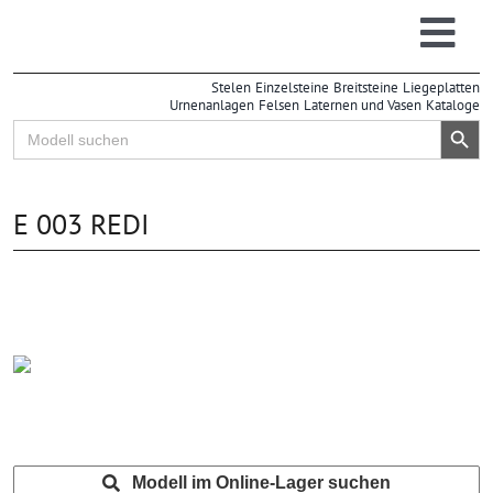
Zum
Inhalt
Togg
springen
Stelen
Einzelsteine
Breitsteine
Liegeplatten
Navi
Urnenanlagen
Felsen
Laternen und Vasen
Kataloge
Search Button
Search
for:
E 003 REDI
Modell im Online-Lager suchen