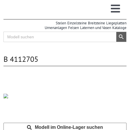
Zum
Inhalt
Togg
springen
Stelen
Einzelsteine
Breitsteine
Liegeplatten
Navi
Urnenanlagen
Felsen
Laternen und Vasen
Kataloge
Search Button
Search
for:
B 4112705
Modell im Online-Lager suchen