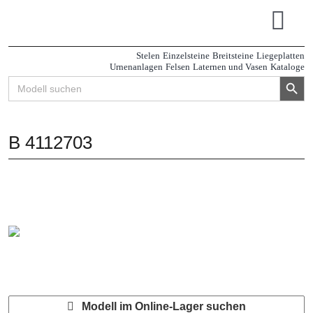
Zum
Inhalt
Tog
springen
Navi
Stelen
Einzelsteine
Breitsteine
Liegeplatten
Urnenanlagen
Felsen
Laternen und Vasen
Kataloge
Search Button
Search
for:
B 4112703
Modell im Online-Lager suchen